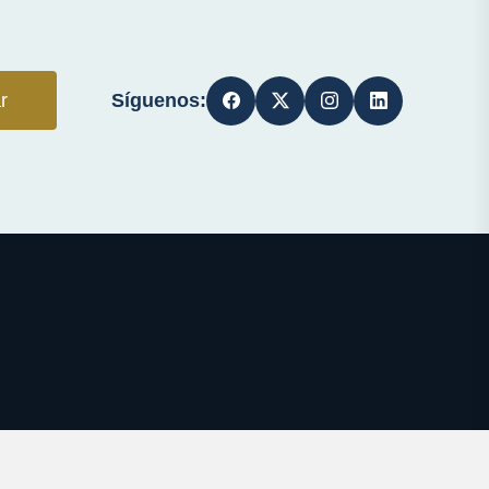
Síguenos:
r