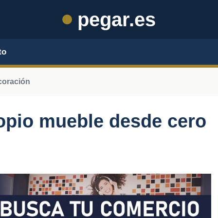
pegar.es
to
coración
opio mueble desde cero