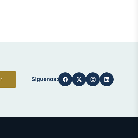
Síguenos:
r