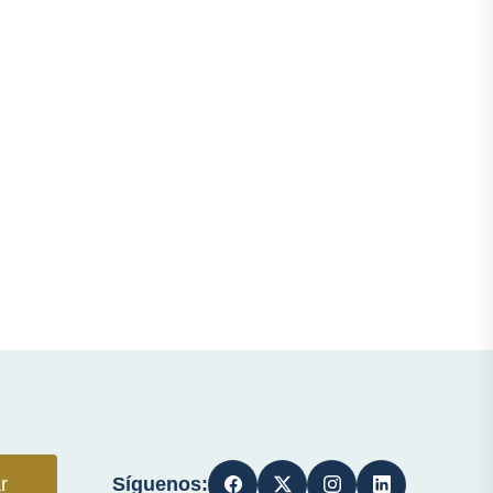
Síguenos:
r